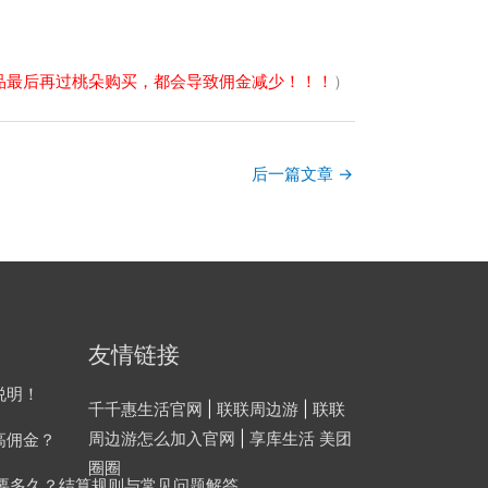
品最后再过桃朵购买，都会导致佣金减少！！！
）
后一篇文章
→
友情链接
说明！
千千惠生活官网
|
联联周边游
|
联联
周边游怎么加入官网
|
享库生活
美团
高佣金？
圈圈
提现要多久？结算规则与常见问题解答