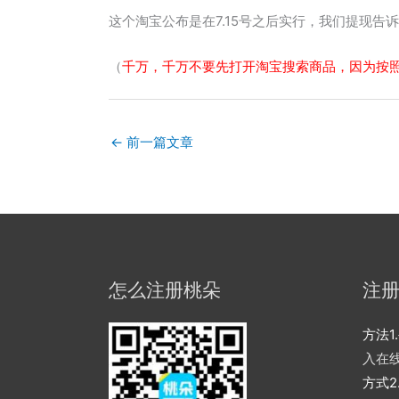
这个淘宝公布是在7.15号之后实行，我们提现告
（
千万，千万不要先打开淘宝搜索商品，因为按
←
前一篇文章
怎么注册桃朵
注
方法1.
入在
方式2