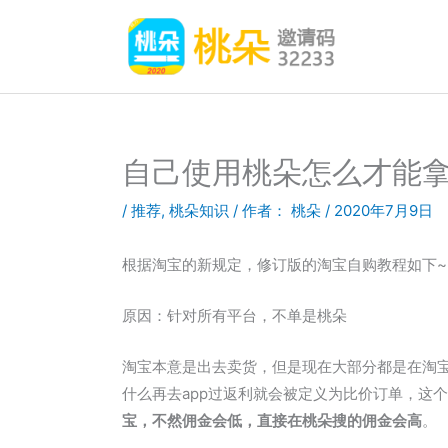
跳
至
内
容
自己使用桃朵怎么才能
/
推荐
,
桃朵知识
/ 作者：
桃朵
/
2020年7月9日
根据淘宝的新规定，修订版的淘宝自购教程如下
原因：针对所有平台，不单是桃朵
淘宝本意是出去卖货，但是现在大部分都是在淘
什么再去app过返利就会被定义为比价订单，这
宝，不然佣金会低，直接在桃朵搜的佣金会高
。