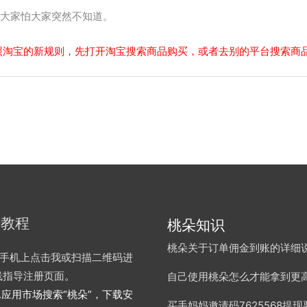
诉大家怕大家突然不知道。
照淘宝的新规则，先打开淘宝搜索商品购买，或者去别的平台搜索商
册教程
桃朵知识
桃朵关于订单佣金到账的详细
手机上点击我或扫描二维码进
线指导注册页面
。
自己使用桃朵怎么才能拿到更
.应用市场搜索“桃朵”，下载安
买手妈妈邀请码7625568